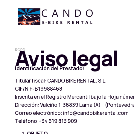
Aviso legal
RGPD
Identificación del Prestador
Titular fiscal: CANDO BIKE RENTAL, S.L.
CIF/NIF: B19988468
Inscrita en el Registro Mercantil bajo la Hoja núm
Dirección: Valciño 1, 36839 Lama (A) – (Pontevedr
Correo electrónico:
info@candobikerental.com
Teléfono:+34 619 813 909
OBJETO