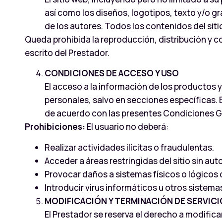
así como los diseños, logotipos, texto y/o gr
de los autores. Todos los contenidos del siti
Queda prohibida la reproducción, distribución y co
escrito del Prestador.
CONDICIONES DE ACCESO Y USO
El acceso a la información de los productos y s
personales, salvo en secciones específicas. 
de acuerdo con las presentes Condiciones Gen
Prohibiciones:
El usuario no deberá:
Realizar actividades ilícitas o fraudulentas.
Acceder a áreas restringidas del sitio sin aut
Provocar daños a sistemas físicos o lógicos 
Introducir virus informáticos u otros sistema
MODIFICACIÓN Y TERMINACIÓN DE SERVIC
El Prestador se reserva el derecho a modifica